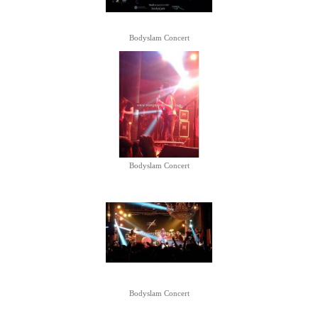
Bodyslam Concert
Bodyslam Concert
Bodyslam Concert