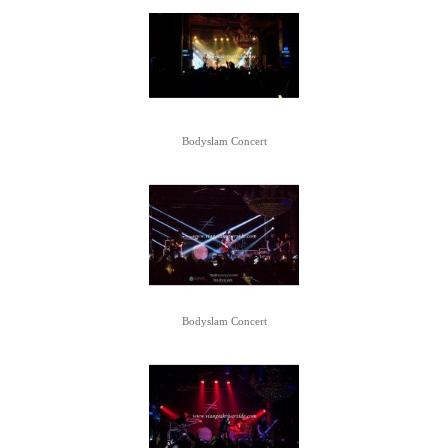
Bodyslam Concert
Bodyslam Concert