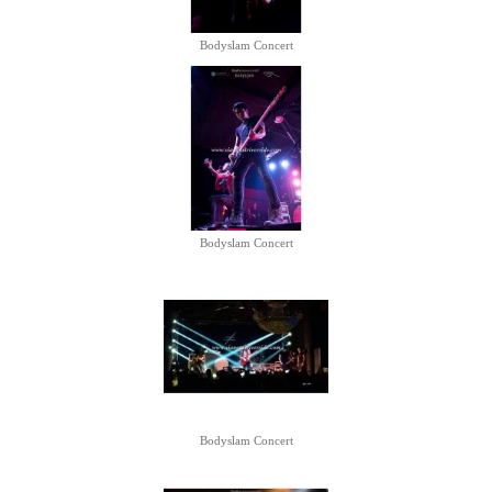
Bodyslam Concert
Bodyslam Concert
Bodyslam Concert