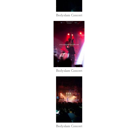
Bodyslam Concert
Bodyslam Concert
Bodyslam Concert