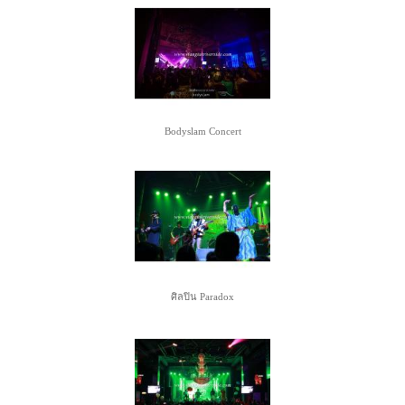
Bodyslam Concert
ศิลปิน Paradox