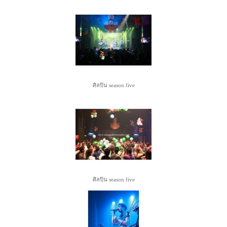
ศิลปิน season five
ศิลปิน season five