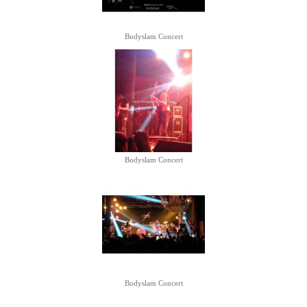
Bodyslam Concert
Bodyslam Concert
Bodyslam Concert