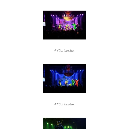
ศิลปิน Paradox
ศิลปิน Paradox