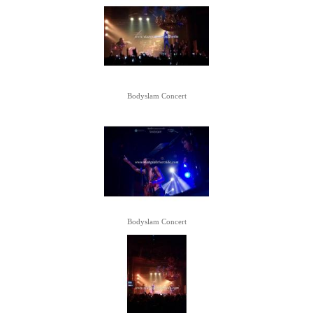
Bodyslam Concert
Bodyslam Concert