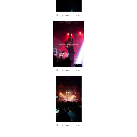
Bodyslam Concert
Bodyslam Concert
Bodyslam Concert