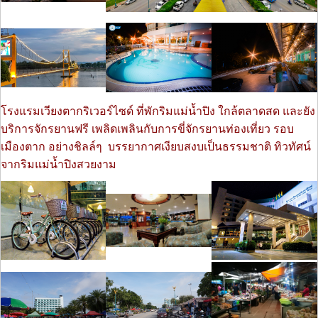
โรงแรมเวียงตากริเวอร์ไซด์ ที่พักริมแม่น้ำปิง ใกล้ตลาดสด และยัง
บริการจักรยานฟรี เพลิดเพลินกับการขี่จักรยานท่องเที่ยว รอบ
เมืองตาก อย่างชิลล์ๆ บรรยากาศเงียบสงบเป็นธรรมชาติ ทิวทัศน์
จากริมแม่น้ำปิงสวยงาม