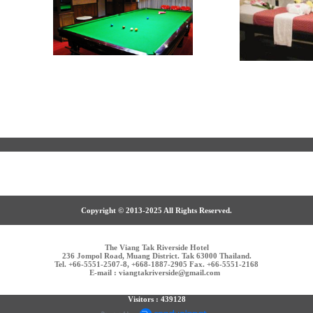
 Back
Copyright © 2013-2025 All Rights Reserved.
The Viang Tak Riverside Hotel
236 Jompol Road, Muang District. Tak 63000 Thailand.
Tel. +66-5551-2507-8, +668-1887-2905 Fax. +66-5551-2168
E-mail : viangtakriverside@gmail.com
Visitors : 439128